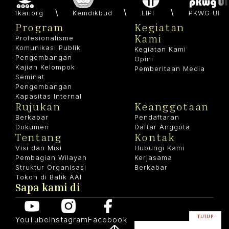
fkai.org
Kemdikbud
LIPI
PKWG UI
Program
Kegiatan
Kami
Profesionalisme
Komunikasi Publik
Kegiatan Kami
Pengembangan
Opini
Kajian Kelompok
Pemberitaan Media
Seminat
Pengembangan
Kapasitas Internal
Rujukan
Keanggotaan
Berkabar
Pendaftaran
Dokumen
Daftar Anggota
Tentang
Kontak
Visi dan Misi
Hubungi Kami
Pembagian Wilayah
Kerjasama
Struktur Organisasi
Berkabar
Tokoh di Balik AAI
Sapa kami di
TUTUP
YouTube
Instagram
Facebook