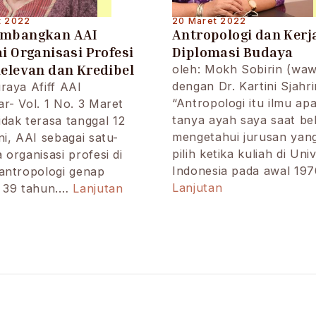
t 2022
20 Maret 2022
mbangkan AAI
Antropologi dan Kerj
i Organisasi Profesi
Diplomasi Budaya
elevan dan Kredibel
oleh: Mokh Sobirin (wa
dengan Dr. Kartini Sjahri
raya Afiff AAI
“Antropologi itu ilmu ap
r- Vol. 1 No. 3 Maret
tanya ayah saya saat bel
dak terasa tanggal 12
mengetahui jurusan yan
ni, AAI sebagai satu-
pilih ketika kuliah di Uni
 organisasi profesi di
Indonesia pada awal 19
antropologi genap
Antropologi
Mengembangkan
Lanjutan
a 39 tahun.…
Lanjutan
dan
AAI
Kerja
sebagai
Diplomasi
Organisasi
Budaya
Profesi
yang
Relevan
dan