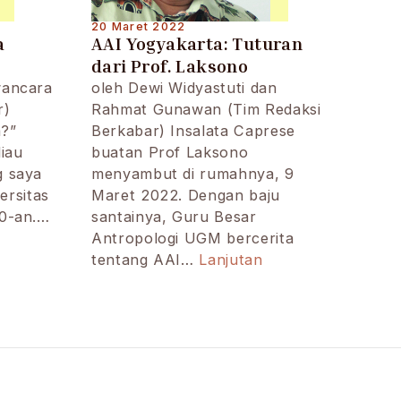
20 Maret 2022
a
AAI Yogyakarta: Tuturan
dari Prof. Laksono
wancara
oleh Dewi Widyastuti dan
r)
Rahmat Gunawan (Tim Redaksi
a?”
Berkabar) Insalata Caprese
iau
buatan Prof Laksono
g saya
menyambut di rumahnya, 9
versitas
Maret 2022. Dengan baju
70-an.…
santainya, Guru Besar
Antropologi UGM bercerita
AAI
tentang AAI…
Lanjutan
Yogyakarta:
Tuturan
dari
Prof.
Laksono