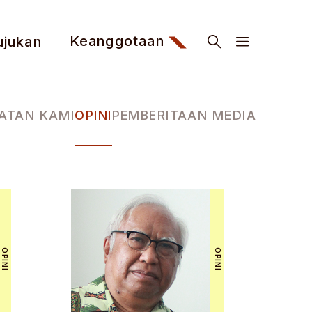
Keanggotaan
ujukan
IATAN KAMI
OPINI
PEMBERITAAN MEDIA
OPINI
OPINI