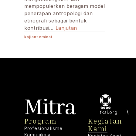
mempopulerkan beragam model
penerapan antropologi dan
etnografi sebagai bentuk
Antropologi
kontribusi…
Lanjutan
Terapan:
kajianseminat
Meluaskan
Kerja
Antropologi
Mitra
fkai.org
Program
Kegiatan
Kami
Profesionalisme
Komunikasi
Kegiatan Kami