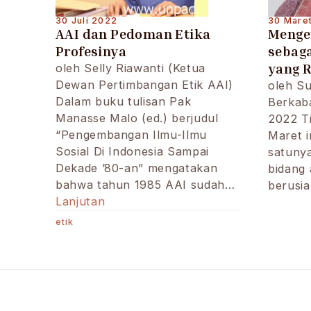
30 Juli 2022
30 Mare
AAI dan Pedoman Etika
Menge
Profesinya
sebaga
yang R
oleh Selly Riawanti (Ketua
Dewan Pertimbangan Etik AAI)
oleh Su
Dalam buku tulisan Pak
Berkaba
Manasse Malo (ed.) berjudul
2022 Ti
“Pengembangan Ilmu-Ilmu
Maret i
Sosial Di Indonesia Sampai
satunya
Dekade ’80-an” mengatakan
bidang 
bahwa tahun 1985 AAI sudah…
berusi
AAI
Lanjutan
dan
etik
Pedoman
Etika
Profesinya