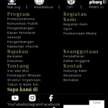
fkai.org
Kemdikbud
LIPI
PKWG UI
Program
Kegiatan
Kami
Profesionalisme
Komunikasi Publik
Kegiatan Kami
Pengembangan
Opini
Kajian Kelompok
Pemberitaan Media
Seminat
Pengembangan
Kapasitas Internal
Rujukan
Keanggotaan
Berkabar
Pendaftaran
Dokumen
Daftar Anggota
Tentang
Kontak
Visi dan Misi
Hubungi Kami
Pembagian Wilayah
Kerjasama
Struktur Organisasi
Berkabar
Tokoh di Balik AAI
Sapa kami di
TUTUP
YouTube
Instagram
Facebook